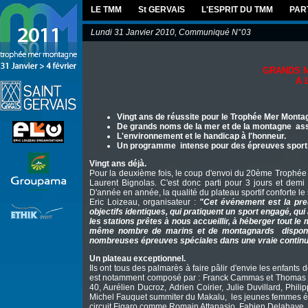
LE TMM
St GERVAIS
L'ESPRIT DU TMM
PAR
Lundi 31 Janvier 2010, Communiqué N°03
GRANDS N
A 
Vingt ans de réussite pour le Trophée Mer Montag
De grands noms de la mer et de la montagne as
L'environnement et le handicap à l'honneur.
Un programme intense pour des épreuves sporti
Vingt ans déjà.
Pour la deuxième fois, le coup d'envoi du 20ème Trophée
Laurent Bignolas. C'est donc parti pour 3 jours et demi 
D'année en année, la qualité du plateau sportif conforte l
Eric Loizeau, organisateur :
"Cet événement est la pre
objectifs identiques, qui pratiquent un sport engagé, qui
les stations prêtes à nous accueillir, à héberger tout le
même nombre de marins et de montagnards disponib
nombreuses épreuves spéciales dans une vraie continuit
Un plateau exceptionnel.
Ils ont tous des palmarès à faire pâlir d'envie les enfan
est notamment composé par : Franck Cammas et Thomas Ru
40, Aurélien Ducroz, Adrien Coirier, Julie Duvillard, Phil
Michel Fauquet summiter du Makalu, les jeunes femmes éto
circuit Figaro comme Romain Attanasio, Fabien Delahaye, P