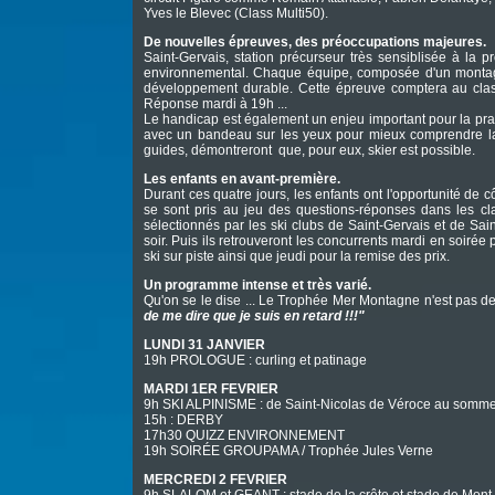
Yves le Blevec (Class Multi50).
De nouvelles épreuves, des préoccupations majeures.
Saint-Gervais, station précurseur très sensiblisée à la
environnemental. Chaque équipe, composée d'un montagn
développement durable. Cette épreuve comptera au class
Réponse mardi à 19h ...
Le handicap est également un enjeu important pour la prat
avec un bandeau sur les yeux pour mieux comprendre la
guides, démontreront que, pour eux, skier est possible.
Les enfants en avant-première.
Durant ces quatre jours, les enfants ont l'opportunité de
se sont pris au jeu des questions-réponses dans les cl
sélectionnés par les ski clubs de Saint-Gervais et de Sain
soir. Puis ils retrouveront les concurrents mardi en soir
ski sur piste ainsi que jeudi pour la remise des prix.
Un programme intense et très varié.
Qu'on se le dise ... Le Trophée Mer Montagne n'est pas d
de me dire que je suis en retard !!!"
LUNDI 31 JANVIER
19h PROLOGUE : curling et patinage
MARDI 1ER FEVRIER
9h SKI ALPINISME : de Saint-Nicolas de Véroce au somme
15h : DERBY
17h30 QUIZZ ENVIRONNEMENT
19h SOIRÉE GROUPAMA / Trophée Jules Verne
MERCREDI 2 FEVRIER
9h SLALOM et GEANT : stade de la crête et stade de Mont