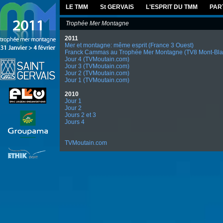
LE TMM
St GERVAIS
L'ESPRIT DU TMM
PAR
Trophée Mer Montagne
2011
Mer et montagne: même esprit (France 3 Ouest)
Franck Cammas au Trophée Mer Montagne (TV8 Mont-Bla
Jour 4 (TVMoutain.com)
Jour 3 (TVMoutain.com)
Jour 2 (TVMoutain.com)
Jour 1 (TVMoutain.com)
2010
Jour 1
Jour 2
Jours 2 et 3
Jours 4
TVMoutain.com