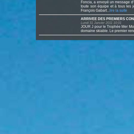
Foncia, a envoyé un message d'e
toute son équipe et à tous les j
François Gabart...
lire la suite
ARRIVEE DES PREMIERS CO
Lundi 31 Janvier 2011 10:01
JOUR J pour le Trophée Mer Mont
domaine skiable. Le premier rende