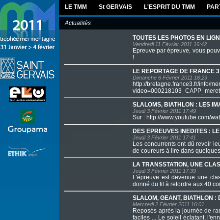
LE TMM
St GERVAIS
L'ESPRIT DU TMM
PAR
Actualités
TOUTES LES PHOTOS EN LIGN
Vendredi 11 Février 2011 16:42
Epreuve par épreuve, vous pouvez
!
LE REPORTAGE DE FRANCE 3 à
Dimanche 6 Février 2011 16:29
http://bretagne.france3.fr/info
video=000218103_CAPP_meret
SLALOMS, BIATHLON : LES IM
Jeudi 3 Février 2011 17:49
Sur : http://www.youtube.com
DES EPREUVES INEDITES : L
Jeudi 3 Février 2011 17:41
Les concurrents ont dû revoir le
de coureurs à lire dans quelques
LA TRANSSTATION, UNE CL
Jeudi 3 Février 2011 17:39
L'épreuve est devenue une class
donné du fil à retordre aux 40 c
SLALOM, GEANT, BIATHLON :
Mercredi 2 Février 2011 16:01
Reposés après la journée de ran
faciles ... Le soleil éclatant, l