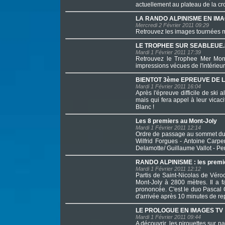
actuellement au plateau de la cro
LA RANDO ALPINISME EN IM
Mercredi 2 Février 2011 09:29
Retrouvez les images tournées 
LE TROPHEE SUR SEABLEUE
Mardi 1 Février 2011 17:39
Retrouvez le Trophee Mer Monta
impressions vécues de l'intérieur
BIENTOT 3ème EPREUVE DE L
Mardi 1 Février 2011 16:04
Après l'épreuve difficile de ski
mais qui fera appel à leur vicac
Blanc !
Les 8 premiers au Mont-Joly
Mardi 1 Février 2011 12:14
Ordre de passage au sommet du Mo
Wilfrid Forgues - Antoine Carpe
Delamotte/ Guillaume Vallot - Per
RANDO ALPINISME : les premi
Mardi 1 Février 2011 12:12
Partis de Saint-Nicolas de Véro
Mont-Joly à 2800 mètres. Il a f
prononcée. C'est le duo Pascal 
d'arrivée après 10 minutes de rep
LE PROLOGUE EN IMAGES TV
Mardi 1 Février 2011 09:44
A découvrir, les pirouettes sur pa