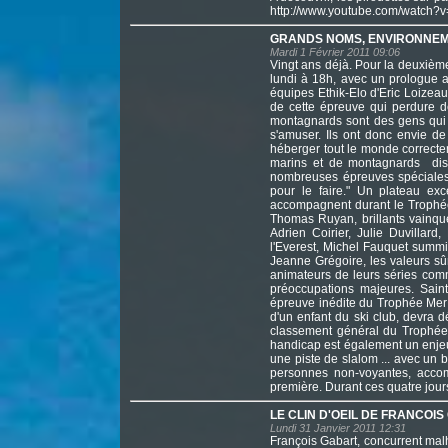
http://www.youtube.com/watch
GRANDS NOMS, ENVIRONNEM
Mardi 1 Février 2011 09:06
Vingt ans déjà. Pour la deuxièm
lundi à 18h, avec un prologue a
équipes Ethik-Elo d'Eric Loizeau
de cette épreuve qui perdure d
montagnards sont des gens qui s
s'amuser. Ils ont donc envie de 
héberger tout le monde correcte
marins et de montagnards dis
nombreuses épreuves spéciales 
pour le faire." Un plateau exc
accompagnent durant le Trophé
Thomas Ruyan, brillants vainqu
Adrien Coirier, Julie Duvillard
l'Everest, Michel Fauquet summi
Jeanne Grégoire, les valeurs sû
animateurs de leurs séries com
préoccupations majeures. Saint
épreuve inédite du Trophée Mer
d'un enfant du ski club, devra
classement général du Trophée. 
handicap est également un enjeu 
une piste de slalom ... avec un
personnes non-voyantes, accom
première. Durant ces quatre jours
LE CLIN D'OEIL DE FRANCOI
Lundi 31 Janvier 2011 12:31
François Gabart, concurrent mal